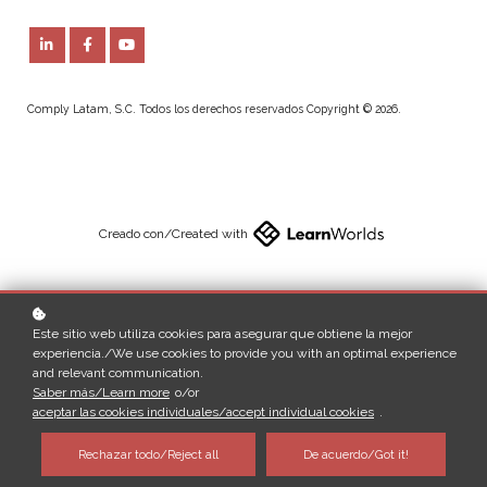
Comply Latam, S.C. Todos los derechos reservados Copyright © 2026.
Creado con/Created with
Este sitio web utiliza cookies para asegurar que obtiene la mejor
experiencia./We use cookies to provide you with an optimal experience
and relevant communication.
Saber más/Learn more
o/or
aceptar las cookies individuales/accept individual cookies
.
Rechazar todo/Reject all
De acuerdo/Got it!